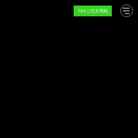
FAXご注文用紙
ウイングドクター 貼る名人
ウイング車の雨漏り修理に革命を