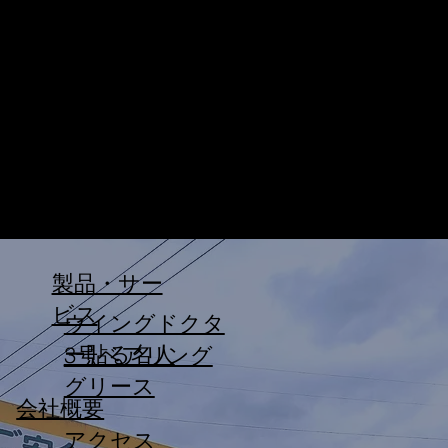
製品・サー
ビス
ウイングドクタ
ー貼る名人
3号ベアリング
グリース
会社概要
アクセス