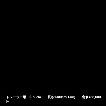
ける治具付き補修シートを開発しました。
2024年度、グッドデザイン賞を受賞（自動車整備用品では初め
ての取得）
１個のみお試し価格で販売！
お試し価格は注文書に記載しております。
​中型車用 巾50cm 長さ700cm(7.1m)
定価¥16,800円
​大型車用 巾50cm 長さ1000cm(10m) 定
価¥24,300円
トレーラー用 巾50cm 長さ1400cm(14m) 定価¥33,000
円